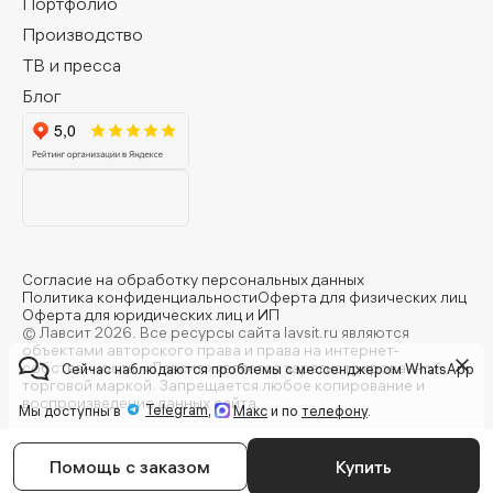
Портфолио
Производство
ТВ и пресса
Блог
Согласие на обработку персональных данных
Политика конфиденциальности
Оферта для физических лиц
Оферта для юридических лиц и ИП
© Лавсит 2026. Все ресурсы сайта lavsit.ru являются
объектами авторского права и права на интернет-
собственность. «Лавсит» является зарегистрированной
Сейчас наблюдаются проблемы с мессенджером WhatsApp
торговой маркой. Запрещается любое копирование и
воспроизведение данных сайта.
Telegram
Мы доступны в
,
Макс
и по
телефону
.
Помощь с заказом
Купить