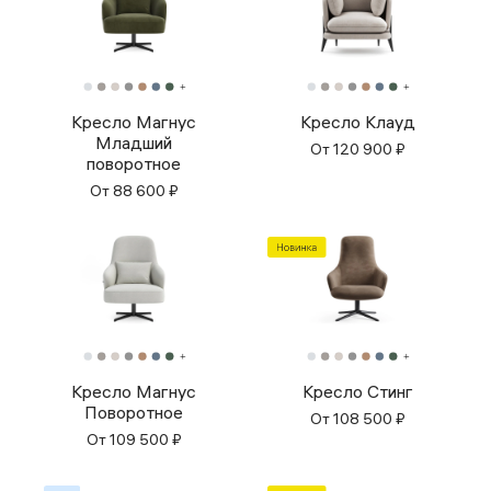
Кресло Магнус
Кресло Клауд
Младший
От
120 900
₽
поворотное
От
88 600
₽
Кресло Магнус
Кресло Стинг
Поворотное
От
108 500
₽
От
109 500
₽