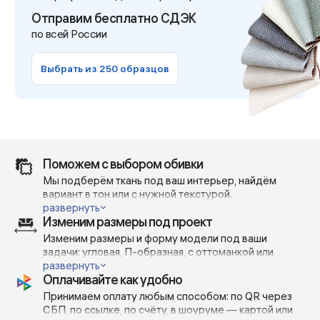
Отправим бесплатно СДЭК
по всей России
Выбрать из 250 образцов
Поможем с выбором обивки
Мы подберём ткань под ваш интерьер, найдём
вариант в тон или с нужной текстурой.
Отправим реальные фото и видео — без фильтров и
развернуть
Изменим размеры под проект
при дневном освещении, чтобы вы точно понимали,
как выглядит материал в жизни.
Изменим размеры и форму модели под ваши
Поможем сделать выбор — с учётом вашей мебели,
задачи: угловая, П-образная, с оттоманкой или
проекта или личных предпочтений.
открытым краем — всё возможно.
развернуть
Оплачивайте как удобно
Изготавливаем по индивидуальным габаритам с
шагом 5-10 см, чтобы точно вписать диван в
Принимаем оплату любым способом: по QR через
пространство или дизайн-проект.
СБП, по ссылке, по счёту, в шоуруме — картой или