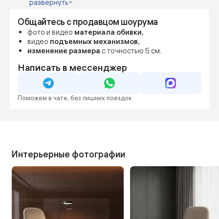
наличными.
развернуть
Можно внести предоплату от 70%, остальное — по
Общайтесь с продавцом шоурума
готовности.
Фиксируем цену сразу, даже если мебель
фото и видео
материала обивки,
понадобится позже — чтобы вы были уверены в
видео
подъемных механизмов,
бюджете и сроках.
изменение размера
с точностью 5 см.
Написать в мессенджер
Поможем в чате, без лишних поездок
Интерьерные фотографии