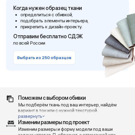
Когда нужен образец ткани
определиться с обивкой,
подобрать элементы интерьера,
прикрепить к дизайн-проекту.
Отправим бесплатно СДЭК
по всей России
Выбрать из 250 образцов
Поможем с выбором обивки
Мы подберём ткань под ваш интерьер, найдём
вариант в тон или с нужной текстурой.
Отправим реальные фото и видео — без фильтров и
развернуть
Изменим размеры под проект
при дневном освещении, чтобы вы точно понимали,
как выглядит материал в жизни.
Изменим размеры и форму модели под ваши
Поможем сделать выбор — с учётом вашей мебели,
задачи: угловая, П-образная, с оттоманкой или