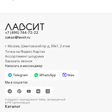
Стулья на деревянных ножках
Стулья с подлокотниками
Полукресла
Кресла в стиле лофт
Кресла для кухни
Кресла для гостиной
+7 (495) 744-72-22
Кресла с контрастным кантом
zakaz@lavsit.ru
Кресла на деревянных ножках
г. Москва, Шмитовский пр-д, 39к1, 2 этаж
Точка на Яндекс Картах
Кресла с подлокотниками
Ассортимент шоурума
Заказать звонок
Написать в мессенджер
Telegram
WhatsApp
Max
Мы в соцсетях
Instagram принадлежит Meta, запрещённой
в РФ организации
Каталог