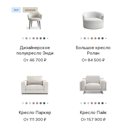
Дизайнерское
Большое кресло
полукресло Энди
Ролан
От
46 700
₽
От
84 500
₽
Кресло Паркер
Кресло Пайк
От
111 300
₽
От
157 900
₽