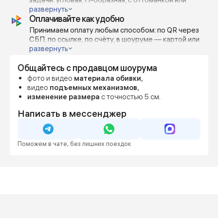
проекта или личных предпочтений.
открытым краем — всё возможно.
развернуть
Оплачивайте как удобно
Изготавливаем по индивидуальным габаритам с
шагом 5-10 см, чтобы точно вписать диван в
Принимаем оплату любым способом: по QR через
пространство или дизайн-проект.
СБП, по ссылке, по счёту, в шоуруме — картой или
наличными.
развернуть
Можно внести предоплату от 70%, остальное — по
Общайтесь с продавцом шоурума
готовности.
Фиксируем цену сразу, даже если мебель
фото и видео
материала обивки,
понадобится позже — чтобы вы были уверены в
видео
подъемных механизмов,
бюджете и сроках.
изменение размера
с точностью 5 см.
Написать в мессенджер
Поможем в чате, без лишних поездок