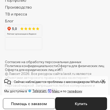
Портфолио
Производство
ТВ и пресса
Блог
Согласие на обработку персональных данных
Политика конфиденциальности
Оферта для физических лиц
Оферта для юридических лиц и ИП
© Лавсит 2026. Все ресурсы сайта lavsit.ru являются
объектами авторского права и права на интернет-
собственность. «Лавсит» является зарегистрированной
Сейчас наблюдаются проблемы с мессенджером WhatsApp
торговой маркой. Запрещается любое копирование и
воспроизведение данных сайта.
Telegram
Мы доступны в
,
Макс
и по
телефону
.
Помощь с заказом
Купить