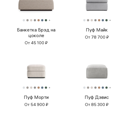
Банкетка Брэд на
Пуф Майк
цоколе
От
78 700
₽
От
45 100
₽
Пуф Морти
Пуф Дэвис
От
54 900
₽
От
85 300
₽