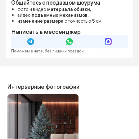
Общайтесь с продавцом шоурума
готовности.
Фиксируем цену сразу, даже если мебель
фото и видео
материала обивки,
понадобится позже — чтобы вы были уверены в
видео
подъемных механизмов,
бюджете и сроках.
изменение размера
с точностью 5 см.
Написать в мессенджер
Поможем в чате, без лишних поездок
Интерьерные фотографии