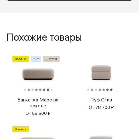
Похожие товары
Банкетка Марс на
Пуф Стив
цоколе
От
78 700
₽
От
59 500
₽