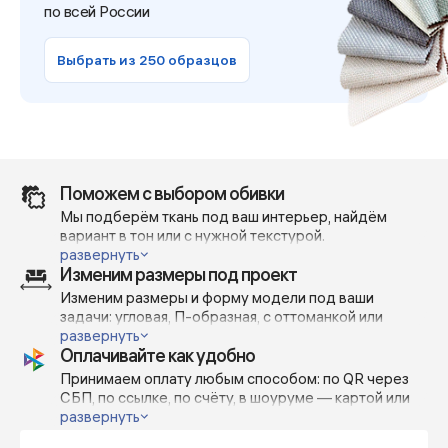
по всей России
Выбрать из 250 образцов
Поможем с выбором обивки
Мы подберём ткань под ваш интерьер, найдём
вариант в тон или с нужной текстурой.
Отправим реальные фото и видео — без фильтров и
развернуть
Изменим размеры под проект
при дневном освещении, чтобы вы точно понимали,
как выглядит материал в жизни.
Изменим размеры и форму модели под ваши
Поможем сделать выбор — с учётом вашей мебели,
задачи: угловая, П-образная, с оттоманкой или
проекта или личных предпочтений.
открытым краем — всё возможно.
развернуть
Оплачивайте как удобно
Изготавливаем по индивидуальным габаритам с
шагом 5-10 см, чтобы точно вписать диван в
Принимаем оплату любым способом: по QR через
пространство или дизайн-проект.
СБП, по ссылке, по счёту, в шоуруме — картой или
наличными.
развернуть
Можно внести предоплату от 70%, остальное — по