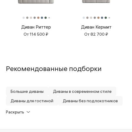
Диван Риттер
Диван Кермит
От
114 500
₽
От
82 700
₽
Рекомендованные подборки
Большие диваны
Диваны в современном стиле
Диваны для гостиной
Диваны без подлокотников
Без видимых ножек
Трехместные диваны
Раскрыть
С открытым краем
Двусторонние диваны
Мягкие диваны
Диваны с глубокой посадкой