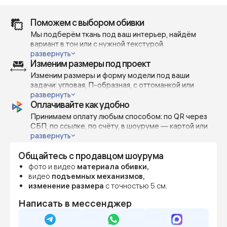
Поможем с выбором обивки
Мы подберём ткань под ваш интерьер, найдём
вариант в тон или с нужной текстурой.
Отправим реальные фото и видео — без фильтров и
развернуть
Изменим размеры под проект
при дневном освещении, чтобы вы точно понимали,
как выглядит материал в жизни.
Изменим размеры и форму модели под ваши
Поможем сделать выбор — с учётом вашей мебели,
задачи: угловая, П-образная, с оттоманкой или
проекта или личных предпочтений.
открытым краем — всё возможно.
развернуть
Оплачивайте как удобно
Изготавливаем по индивидуальным габаритам с
шагом 5-10 см, чтобы точно вписать диван в
Принимаем оплату любым способом: по QR через
пространство или дизайн-проект.
СБП, по ссылке, по счёту, в шоуруме — картой или
наличными.
развернуть
Можно внести предоплату от 70%, остальное — по
Общайтесь с продавцом шоурума
готовности.
Фиксируем цену сразу, даже если мебель
фото и видео
материала обивки,
понадобится позже — чтобы вы были уверены в
видео
подъемных механизмов,
бюджете и сроках.
изменение размера
с точностью 5 см.
Написать в мессенджер