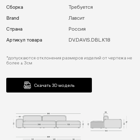
Сборка
Требуется
Brand
Лавсит
Страна
Россия
Артикул товара
DV.DAVIS.DBL.K18
*допускаются отклонения размеров изделий от чертежа не
более ± 3см
Скачать 3D модель