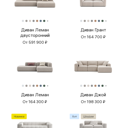
Диван Леман
Диван Грант
двусторонний
От
164 700
₽
От
591 900
₽
Диван Леман
Диван Джой
От
164 300
₽
От
198 300
₽