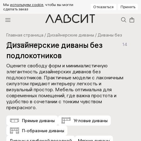
Мы
используем cookie
, чтобы вы могли
Отказаться
Принять
сделать заказ
Главная страница
/
Дизайнерские диваны
/
Диваны без
Дизайнерские диваны без
подлокотников
14
подлокотников
Оцените свободу форм и минималистичную
элегантность дизайнерских диванов без
подлокотников. Практичные модели с лаконичным
силуэтом придают интерьеру легкость и
визуальный простор. Мебель оптимальна для
современных помещений, где важна простота и
удобство в сочетании с тонким чувством
прекрасного.
Прямые диваны
Угловые диваны
П-образные диваны
Диваны с глубокой посадкой
Мягкие диваны