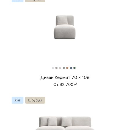
Диван Кермит 70 x 108
От
82 700
₽