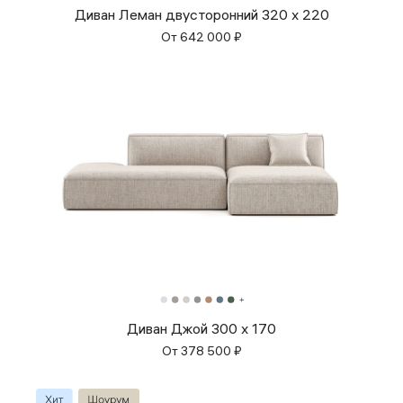
Диван Леман двусторонний 320 х 220
От
642 000
₽
Диван Джой 300 x 170
От
378 500
₽