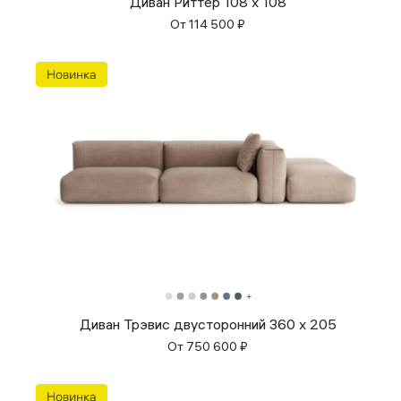
Диван Риттер 108 х 108
От
114 500
₽
Диван Трэвис двусторонний 360 x 205
От
750 600
₽