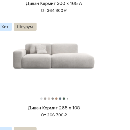
Диван Кермит 300 x 165 A
От
364 800
₽
Диван Кермит 265 x 108
От
266 700
₽