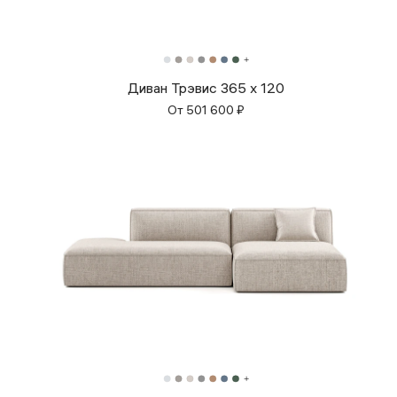
Диван Трэвис 365 х 120
От
501 600
₽