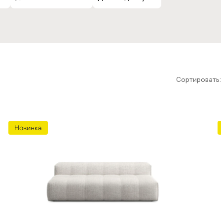
 и пуфы
Ортопедические
Подушки
С
матрасы
Сортировать: