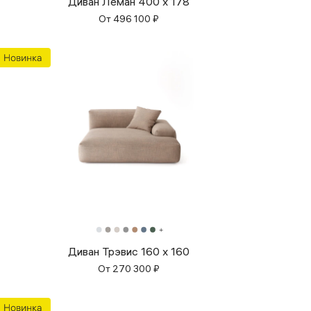
Диван Леман 400 x 178
От
496 100
₽
Диван Трэвис 160 x 160
От
270 300
₽