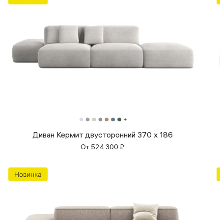
Диван Кермит двусторонний 370 х 186
От
524 300
₽