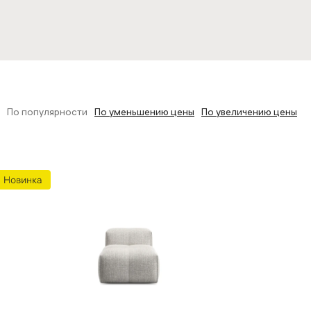
толы
По популярности
По уменьшению цены
По увеличению цены