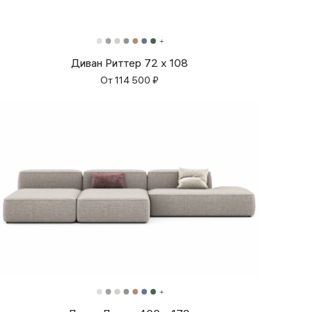
Диван Риттер 72 х 108
От
114 500
₽