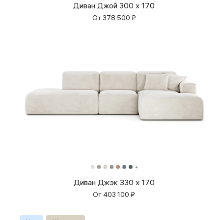
Диван Джой 300 x 170
От
378 500
₽
Диван Джэк 330 x 170
От
403 100
₽