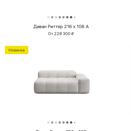
Диван Риттер 216 х 108 А
От
228 300
₽