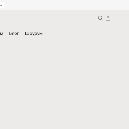
ь
ам
Блог
Шоурум
вы 2ГИС
Часто задаваемые вопросы
кие кровати
Кресла
я на заказ
чество
Мебель для бизнеса
В наличии
Аутлет