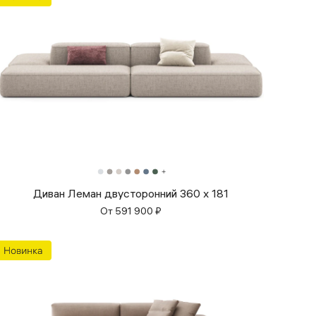
Диван Леман двусторонний 360 х 181
От
591 900
₽