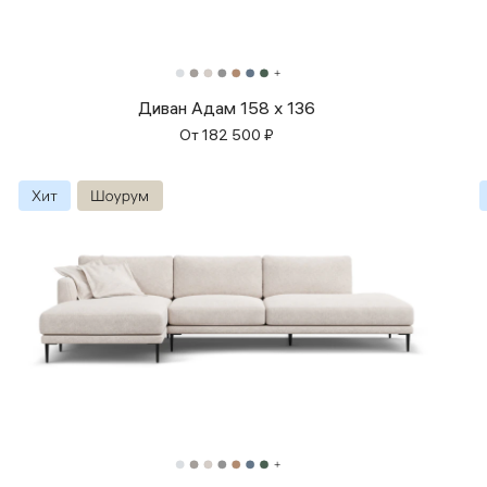
Диван Адам 158 x 136
От
182 500
₽