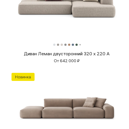
Диван Леман двусторонний 320 х 220 А
От
642 000
₽