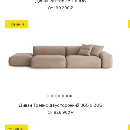
Диван Риттер 180 х 108
От
190 200
₽
Диван Трэвис двусторонний 365 x 205
От
626 900
₽