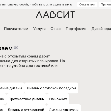
ы
используем cookie
, чтобы вы могли сделать заказ
Отказаться
Принят
Покупателям
Услуги
О нас
Портфолио
Дизайнер
раем
60
на с открытым краем дарит
альна для открытых планировок. На
н, что удобно для гостиной или
дство
Отзывы Яндекс
Отзы
азные диваны
Диваны с глубокой посадкой
диваны
Дизайнерские кровати
Детс
 заказ
Кровати на заказ
Стуль
 диванов
Доставка и оплата
Механизмы кроватей
Визуализация
Ка
аны
Трехместные диваны
На ножках
ов
Диваны с оттоманкой
Диваны для кухни