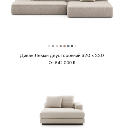
Диван Леман двусторонний 320 х 220
От
642 000
₽