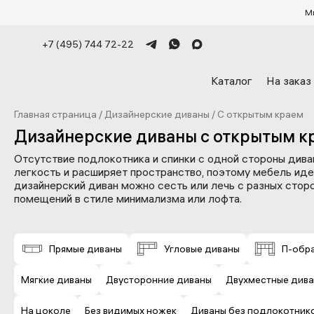
М
+7 (495) 744 72-22
Каталог
На заказ
Главная страница
/
Дизайнерские диваны
/
С открытым краем
Дизайнерские диваны с открытым к
Отсутствие подлокотника и спинки с одной стороны дива
легкость и расширяет пространство, поэтому мебель иде
дизайнерский диван можно сесть или лечь с разных сторо
помещений в стиле минимализма или лофта.
Что такое Лавсит
Произво
Прямые диваны
Угловые диваны
П-обр
Дизайнерские диваны
Раскладные 
Диваны на
Материалы обивки
Механизмы
Мягкие диваны
Двусторонние диваны
Двухместные див
На цоколе
Без видимых ножек
Диваны без подлокотник