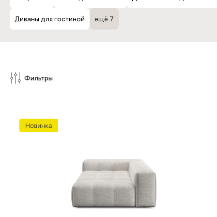
Диваны для гостиной
ещё 7
Стулья мягкие
Барные стулья
Банкетки
дизайнерские
дизайнерские
Фильтры
Длина
Глубина