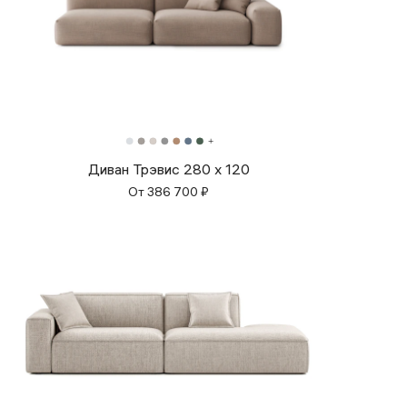
Диван Трэвис 280 х 120
От
386 700
₽