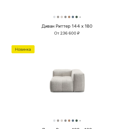
Диван Риттер 144 х 180
От
236 600
₽