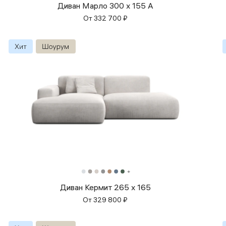
Диван Марло 300 x 155 A
От
332 700
₽
Диван Кермит 265 x 165
От
329 800
₽