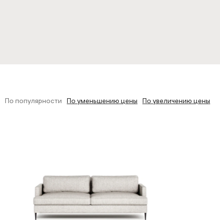
толы
По популярности
По уменьшению цены
По увеличению цены