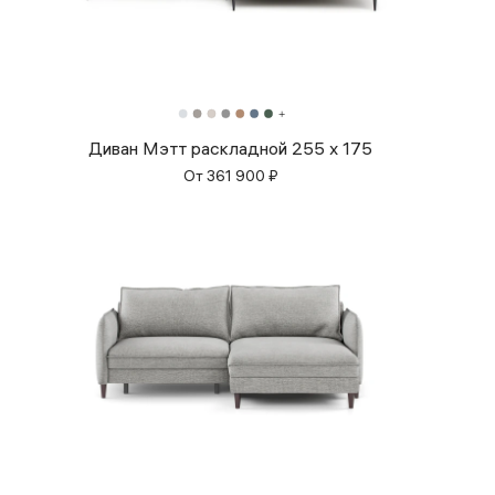
Диван Мэтт раскладной 255 х 175
От
361 900
₽