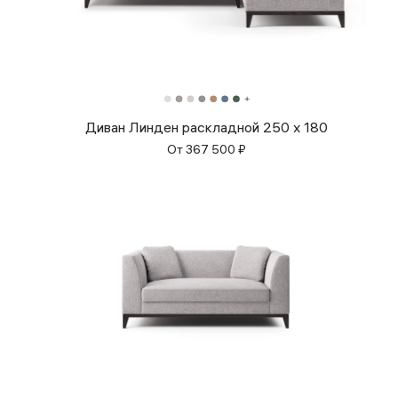
Диван Линден раскладной 250 x 180
От
367 500
₽