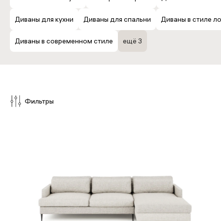
Диваны для кухни
Диваны для спальни
Диваны в стиле л
Стулья мягкие
Барные стулья
Банкетки
дизайнерские
дизайнерские
Диваны в современном стиле
ещё 3
Фильтры
Длина
Глубина