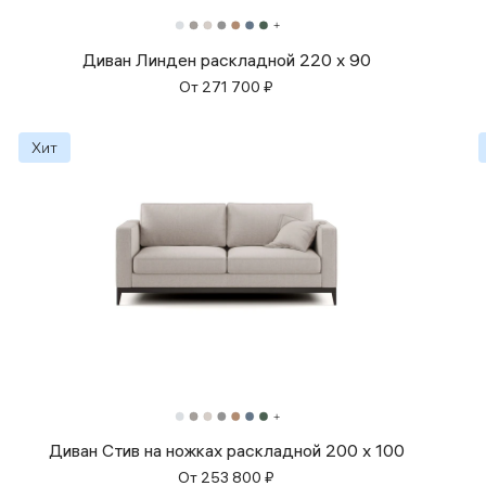
Диван Линден раскладной 220 x 90
От
271 700
₽
Диван Стив на ножках раскладной 200 x 100
От
253 800
₽