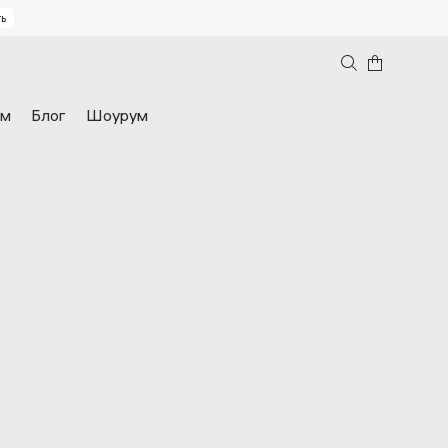
ь
ам
Блог
Шоурум
вы 2ГИС
Часто задаваемые вопросы
кие кровати
Кресла
я на заказ
чество
Мебель для бизнеса
В наличии
Аутлет