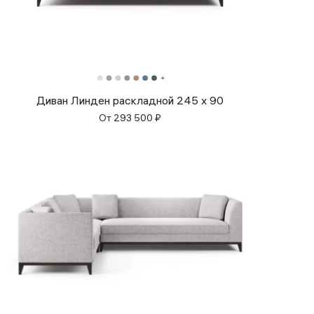
Диван Линден раскладной 245 x 90
От
293 500
₽