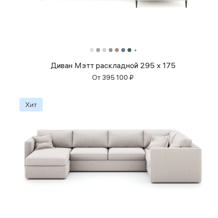
Диван Мэтт раскладной 295 х 175
От
395 100
₽