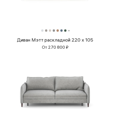
Диван Мэтт раскладной 220 х 105
От
270 800
₽