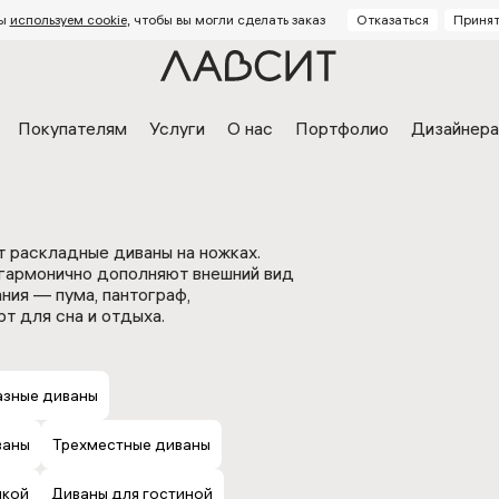
ы
используем cookie
, чтобы вы могли сделать заказ
Отказаться
Принят
Покупателям
Услуги
О нас
Портфолио
Дизайнер
 раскладные диваны на ножках.
 гармонично дополняют внешний вид
ия — пума, пантограф,
 для сна и отдыха.
дство
Отзывы Яндекс
Отзы
азные диваны
диваны
Дизайнерские кровати
Детс
 заказ
Кровати на заказ
Стуль
 диванов
Доставка и оплата
Механизмы кроватей
Визуализация
Ка
ваны
Трехместные диваны
нкой
Диваны для гостиной