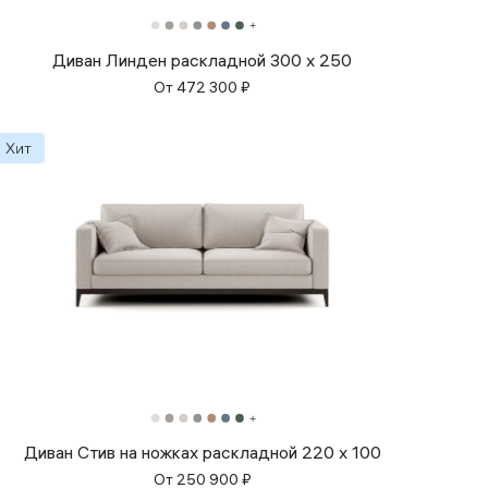
Диван Линден раскладной 300 x 250
От
472 300
₽
Диван Стив на ножках раскладной 220 x 100
От
250 900
₽