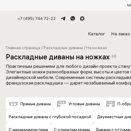
М
+7 (495) 744 72-22
Каталог
На заказ
Главная страница
/
Раскладные диваны
/
На ножках
Раскладные диваны на ножках
48
Практичным решением для любого дизайн-проекта станут
Элегантные ножки разнообразных форм, высоты и цветов
дизайнерской мебели. Современные системы раскладыван
французская раскладушка — дарят незабываемый комфорт
Что такое Лавсит
Произво
Прямые диваны
Угловые диваны
П-обр
Дизайнерские диваны
Раскладные 
Диваны на
Материалы обивки
Механизмы
Раскладные диваны с глубокой посадкой
Двухместные ди
С механизмом пума
С открытым краем
Диваны с оттома