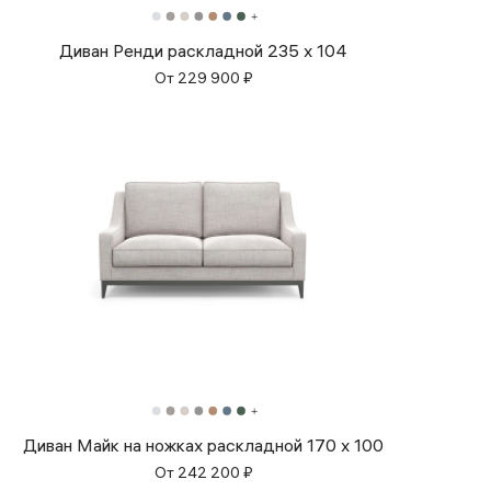
Диван Ренди раскладной 235 x 104
От
229 900
₽
Диван Майк на ножках раскладной 170 x 100
От
242 200
₽