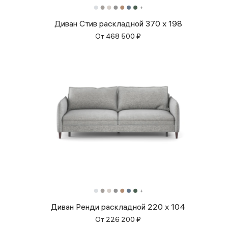
Диван Стив раскладной 370 x 198
От
468 500
₽
Диван Ренди раскладной 220 x 104
От
226 200
₽