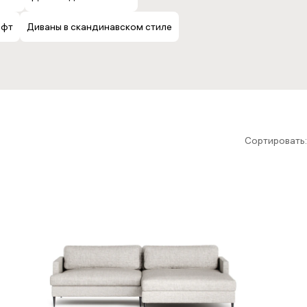
офт
Диваны в скандинавском стиле
 и пуфы
Ортопедические
Подушки
С
матрасы
Сортировать: