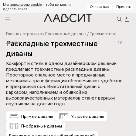
Мы
используем cookie
, чтобы вы могли
Отказаться
Принять
сделать заказ
Главная страница
/
Раскладные диваны
/
Трехместные
Раскладные трехместные
диваны
26
диваны
Комфорт и стиль в одном дизайнерском решении
предлагают трехместные раскладные диваны.
Просторное спальное место и продуманные
механизмы трансформации обеспечивают удобство
и прекрасный сон. Вместительный диван с
каркасом, наполнением и обивкой из
высококачественных материалов станет верным
спутником на долгие годы.
Прямые диваны
Угловые диваны
П-образные диваны
Раскладные диваны с глубокой посадкой