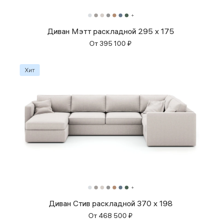
Диван Мэтт раскладной 295 х 175
От
395 100
₽
Диван Стив раскладной 370 x 198
От
468 500
₽