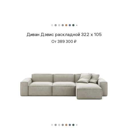
Диван Дэвис раскладной 322 x 105
От
389 300
₽