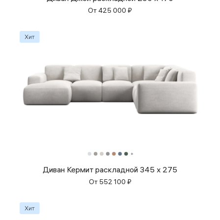
От
425 000
₽
Диван Кермит раскладной 345 x 275
От
552 100
₽