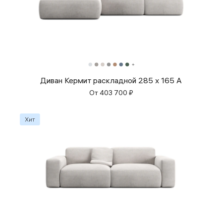
Диван Кермит раскладной 285 x 165 A
От
403 700
₽