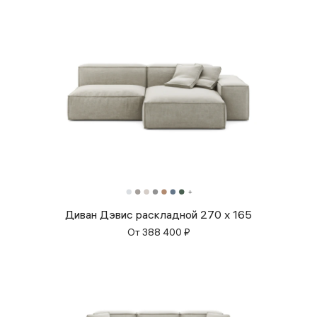
Диван Дэвис раскладной 270 x 165
От
388 400
₽