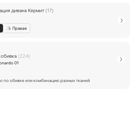
ация дивана Кермит
(17)
Правая
 обивка
(224)
onardo 01
ю по обивке или комбинацию разных тканей