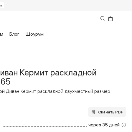
ь
368 600
₽
ам
Блог
Шоурум
иван Кермит раскладной
165
ой Диван Кермит раскладной двухместный размер
вы 2ГИС
Часто задаваемые вопросы
кие кровати
Кресла
Скачать PDF
я на заказ
чество
Мебель для бизнеса
В наличии
Аутлет
м
через 35 дней