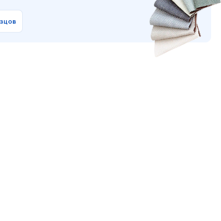
азцов