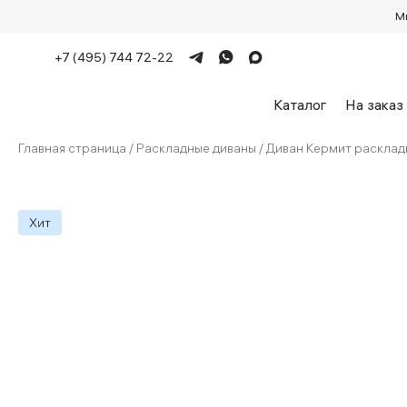
М
+7 (495) 744 72-22
Каталог
На заказ
Главная страница
/
Раскладные диваны
/
Диван Кермит расклад
Что такое Лавсит
Произво
Дизайнерские диваны
Раскладные 
Диваны на
Материалы обивки
Механизмы