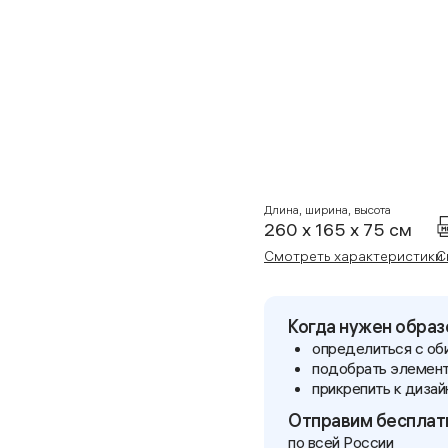
Длина, ширина, высота
260 x 165 x 75 см
Смотреть характеристики
С
Когда нужен образ
определиться с оби
подобрать элемент
прикрепить к дизай
Отправим беспла
по всей России