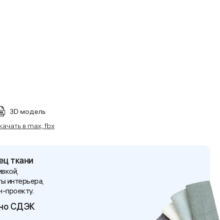
3D модель
качать в max, fbx
ец ткани
вкой,
ы интерьера,
н-проекту.
тно СДЭК