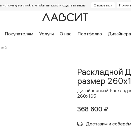
ы
используем cookie
, чтобы вы могли сделать заказ
Отказаться
Принят
Покупателям
Услуги
О нас
Портфолио
Дизайнер
ной
Раскладной Д
размер 260x
Дизайнерский Раскладн
260x165
дство
Отзывы Яндекс
Отзы
диваны
Дизайнерские кровати
Детс
368 600 ₽
 заказ
Кровати на заказ
Стуль
 диванов
Доставка и оплата
Механизмы кроватей
Визуализация
Ка
Доставим и соберё