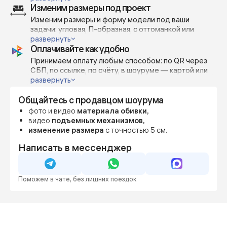
Изменим размеры под проект
при дневном освещении, чтобы вы точно понимали,
как выглядит материал в жизни.
Изменим размеры и форму модели под ваши
Поможем сделать выбор — с учётом вашей мебели,
задачи: угловая, П-образная, с оттоманкой или
проекта или личных предпочтений.
открытым краем — всё возможно.
развернуть
Оплачивайте как удобно
Изготавливаем по индивидуальным габаритам с
шагом 5-10 см, чтобы точно вписать диван в
Принимаем оплату любым способом: по QR через
пространство или дизайн-проект.
СБП, по ссылке, по счёту, в шоуруме — картой или
наличными.
развернуть
Можно внести предоплату от 70%, остальное — по
Общайтесь с продавцом шоурума
готовности.
Фиксируем цену сразу, даже если мебель
фото и видео
материала обивки,
понадобится позже — чтобы вы были уверены в
видео
подъемных механизмов,
бюджете и сроках.
изменение размера
с точностью 5 см.
Написать в мессенджер
Поможем в чате, без лишних поездок