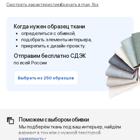
Смотреть характеристики
Скачать в max, fbx
Когда нужен образец ткани
определиться с обивкой,
подобрать элементы интерьера,
прикрепить к дизайн-проекту.
Отправим бесплатно СДЭК
по всей России
Выбрать из 250 образцов
Поможем с выбором обивки
Мы подберём ткань под ваш интерьер, найдём
вариант в тон или с нужной текстурой.
Отправим реальные фото и видео — без фильтров и
развернуть