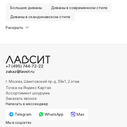
Большие диваны
Диваны в современном стиле
Диваны в скандинавском стиле
Диваны с оттоманкой
Без видимых ножек
Раскрыть
С механизмом пума
Трехместные диваны
Двухместные диваны
Раскладные диваны с глубокой посадкой
Угловые диваны
Прямые диваны
+7 (495) 744-72-22
zakaz@lavsit.ru
г. Москва, Шмитовский пр-д, 39к1, 2 этаж
Точка на Яндекс Картах
Ассортимент шоурума
Заказать звонок
Написать в мессенджер
Telegram
WhatsApp
Max
Мы в соцсетях