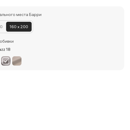
ального места Барри
00
160 x 200
обивки
zz 18