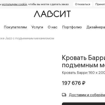
ы
используем cookie
, чтобы вы могли сделать заказ
Отказаться
Принят
Покупателям
Услуги
О нас
Портфолио
Дизайнер
ожке Jazz с подъемным механизмом
Кровать Барри
подъемным м
Кровать Барри 160 x 20
197 676 ₽
дство
Отзывы Яндекс
Отзы
диваны
Дизайнерские кровати
Детс
 заказ
Кровати на заказ
Стуль
 диванов
Доставка и оплата
Механизмы кроватей
Визуализация
Ка
Доставим и соберё