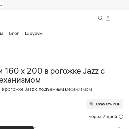
ь
197 676
₽
ам
Блог
Шоурум
 160 x 200 в рогожке Jazz с
еханизмом
0 в рогожке Jazz с подъемным механизмом
вы 2ГИС
Часто задаваемые вопросы
кие кровати
Кресла
Скачать PDF
я на заказ
чество
Мебель для бизнеса
м
через 7 дней
В наличии
Аутлет