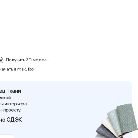
Получить 3D модель
качать в max, fbx
ец ткани
вкой,
ы интерьера,
н-проекту.
тно СДЭК