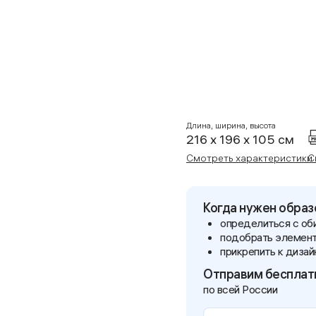
Длина, ширина, высота
216 x 196 x 105 см
Смотреть характеристики
С
Когда нужен образ
определиться с оби
подобрать элемент
прикрепить к дизай
Отправим беспла
по всей России