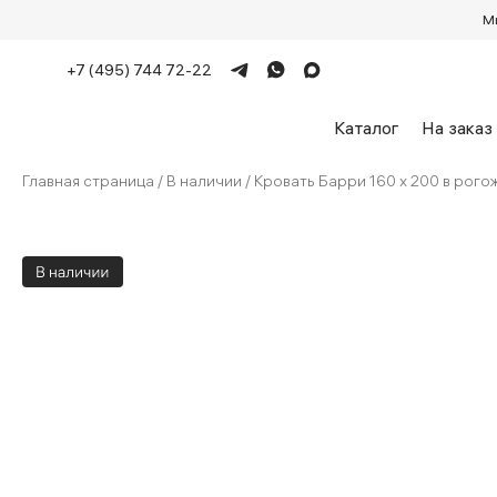
М
+7 (495) 744 72-22
Каталог
На заказ
Главная страница
/
В наличии
/
Кровать Барри 160 x 200 в рог
Что такое Лавсит
Произво
Дизайнерские диваны
Раскладные 
Диваны на
Материалы обивки
Механизмы