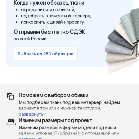
Когда нужен образец ткани
определиться с обивкой,
подобрать элементы интерьера,
прикрепить к дизайн-проекту.
Отправим бесплатно СДЭК
по всей России
Выбрать из 250 образцов
Поможем с выбором обивки
Мы подберём ткань под ваш интерьер, найдём
вариант в тон или с нужной текстурой.
Отправим реальные фото и видео — без фильтров и
развернуть
Изменим размеры под проект
при дневном освещении, чтобы вы точно понимали,
как выглядит материал в жизни.
Изменим размеры и форму модели под ваши
Поможем сделать выбор — с учётом вашей мебели,
задачи: угловая, П-образная, с оттоманкой или
проекта или личных предпочтений.