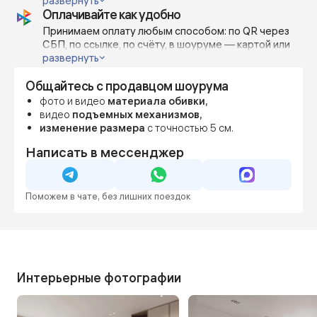
открытым краем — всё возможно.
развернуть
Оплачивайте как удобно
Изготавливаем по индивидуальным габаритам с
шагом 5-10 см, чтобы точно вписать диван в
Принимаем оплату любым способом: по QR через
пространство или дизайн-проект.
СБП, по ссылке, по счёту, в шоуруме — картой или
наличными.
развернуть
Можно внести предоплату от 70%, остальное — по
Общайтесь с продавцом шоурума
готовности.
Фиксируем цену сразу, даже если мебель
фото и видео
материала обивки,
понадобится позже — чтобы вы были уверены в
видео
подъемных механизмов,
бюджете и сроках.
изменение размера
с точностью 5 см.
Написать в мессенджер
Поможем в чате, без лишних поездок
Интерьерные фотографии