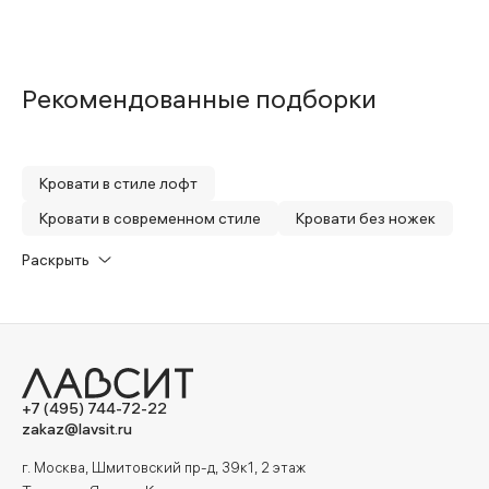
Рекомендованные подборки
Кровати в стиле лофт
Кровати в современном стиле
Кровати без ножек
Кровати 200х200
Кровати 180х200
Раскрыть
Кровати 160х200
Кровати 140х200
Кровати на подиуме
Кровати с мягким изголовьем
Кровати с мягкими царгами
Двуспальные кровати
Односпальные кровати
+7 (495) 744-72-22
zakaz@lavsit.ru
г. Москва, Шмитовский пр-д, 39к1, 2 этаж