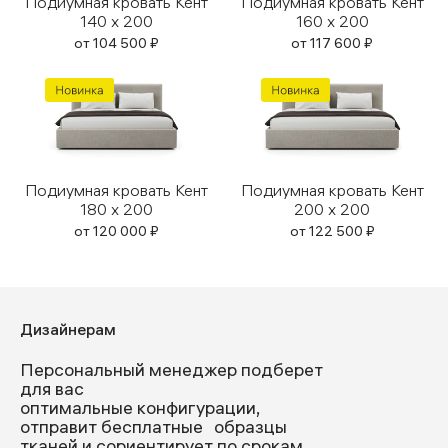
Подиумная кровать Кент
Подиумная кровать Кент
140 x 200
160 x 200
от
104 500
₽
от
117 600
₽
Подиумная кровать Кент
Подиумная кровать Кент
180 x 200
200 x 200
от
120 000
₽
от
122 500
₽
Дизайнерам
Персональный менеджер подберет
для вас
оптимальные конфигурации,
отправит бесплатные образцы
тканей и сориентирует по срокам