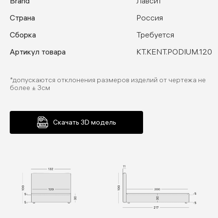
Brand
Лавсит
Страна
Россия
Сборка
Требуется
Артикул товара
KT.KENT.PODIUM.120
*допускаются отклонения размеров изделий от чертежа не
более ± 3см
Скачать 3D модель