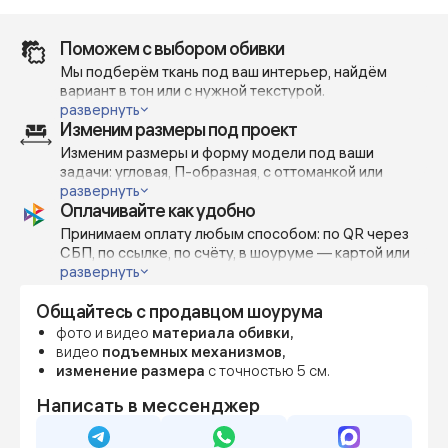
Поможем с выбором обивки
Мы подберём ткань под ваш интерьер, найдём
вариант в тон или с нужной текстурой.
Отправим реальные фото и видео — без фильтров и
развернуть
Изменим размеры под проект
при дневном освещении, чтобы вы точно понимали,
как выглядит материал в жизни.
Изменим размеры и форму модели под ваши
Поможем сделать выбор — с учётом вашей мебели,
задачи: угловая, П-образная, с оттоманкой или
проекта или личных предпочтений.
открытым краем — всё возможно.
развернуть
Оплачивайте как удобно
Изготавливаем по индивидуальным габаритам с
шагом 5-10 см, чтобы точно вписать диван в
Принимаем оплату любым способом: по QR через
пространство или дизайн-проект.
СБП, по ссылке, по счёту, в шоуруме — картой или
наличными.
развернуть
Можно внести предоплату от 70%, остальное — по
Общайтесь с продавцом шоурума
готовности.
Фиксируем цену сразу, даже если мебель
фото и видео
материала обивки,
понадобится позже — чтобы вы были уверены в
видео
подъемных механизмов,
бюджете и сроках.
изменение размера
с точностью 5 см.
Написать в мессенджер