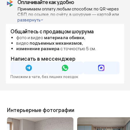
Оплачивайте как удобно
Изготавливаем по индивидуальным габаритам с
шагом 5-10 см, чтобы точно вписать диван в
Принимаем оплату любым способом: по QR через
пространство или дизайн-проект.
СБП, по ссылке, по счёту, в шоуруме — картой или
наличными.
развернуть
Можно внести предоплату от 70%, остальное — по
Общайтесь с продавцом шоурума
готовности.
Фиксируем цену сразу, даже если мебель
фото и видео
материала обивки,
понадобится позже — чтобы вы были уверены в
видео
подъемных механизмов,
бюджете и сроках.
изменение размера
с точностью 5 см.
Написать в мессенджер
Поможем в чате, без лишних поездок
Интерьерные фотографии