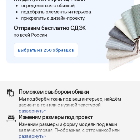
определиться с обивкой,
подобрать элементы интерьера,
прикрепить к дизайн-проекту.
Отправим бесплатно СДЭК
по всей России
Выбрать из 250 образцов
Поможем с выбором обивки
Мы подберём ткань под ваш интерьер, найдём
вариант в тон или с нужной текстурой.
Отправим реальные фото и видео — без фильтров и
развернуть
Изменим размеры под проект
при дневном освещении, чтобы вы точно понимали,
как выглядит материал в жизни.
Изменим размеры и форму модели под ваши
Поможем сделать выбор — с учётом вашей мебели,
задачи: угловая, П-образная, с оттоманкой или
проекта или личных предпочтений.
открытым краем — всё возможно.
развернуть