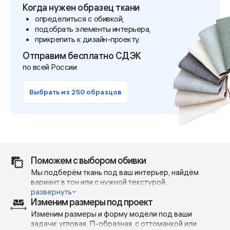
Когда нужен образец ткани
определиться с обивкой,
подобрать элементы интерьера,
прикрепить к дизайн-проекту.
Отправим бесплатно СДЭК
по всей России
Выбрать из 250 образцов
Поможем с выбором обивки
Мы подберём ткань под ваш интерьер, найдём
вариант в тон или с нужной текстурой.
Отправим реальные фото и видео — без фильтров и
развернуть
Изменим размеры под проект
при дневном освещении, чтобы вы точно понимали,
как выглядит материал в жизни.
Изменим размеры и форму модели под ваши
Поможем сделать выбор — с учётом вашей мебели,
задачи: угловая, П-образная, с оттоманкой или