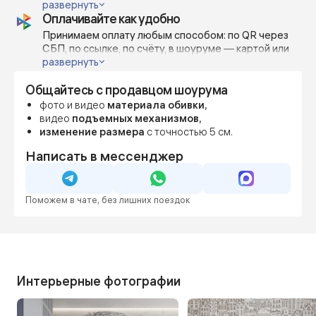
проекта или личных предпочтений.
открытым краем — всё возможно.
развернуть
Оплачивайте как удобно
Изготавливаем по индивидуальным габаритам с
шагом 5-10 см, чтобы точно вписать диван в
Принимаем оплату любым способом: по QR через
пространство или дизайн-проект.
СБП, по ссылке, по счёту, в шоуруме — картой или
наличными.
развернуть
Можно внести предоплату от 70%, остальное — по
Общайтесь с продавцом шоурума
готовности.
Фиксируем цену сразу, даже если мебель
фото и видео
материала обивки,
понадобится позже — чтобы вы были уверены в
видео
подъемных механизмов,
бюджете и сроках.
изменение размера
с точностью 5 см.
Написать в мессенджер
Поможем в чате, без лишних поездок
Интерьерные фотографии