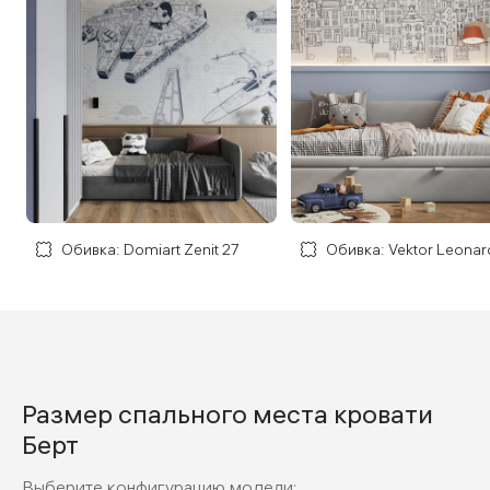
Обивка: Domiart Zenit 27
Обивка: Vektor Leonar
Размер спального места кровати
Дизайн: Студия Make ART
Дизайн: Студия Алексея Волк
Берт
Выберите конфигурацию модели: