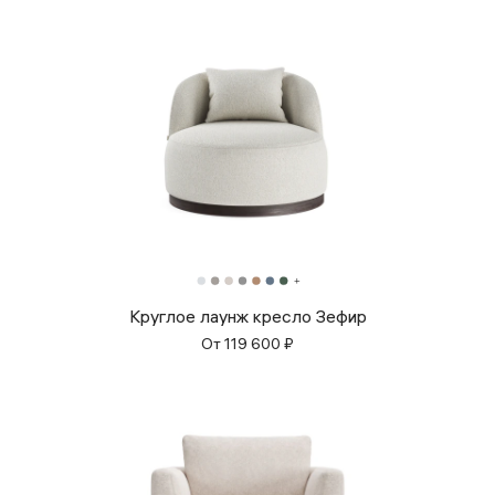
Круглое лаунж кресло Зефир
От
119 600
₽