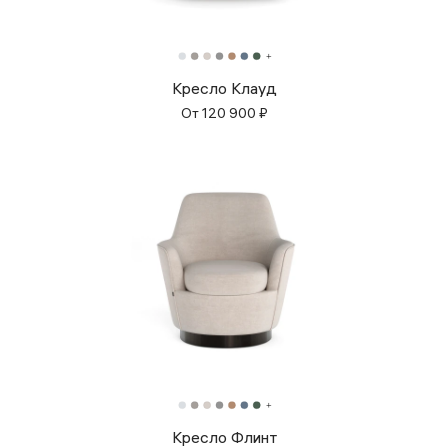
Кресло Клауд
От
120 900
₽
Кресло Флинт