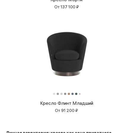
От
137 100
₽
Кресло Флинт Младший
От
91 200
₽