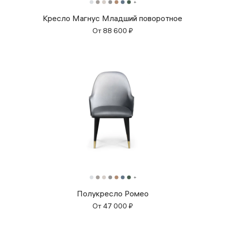
Кресло Магнус Младший поворотное
От
88 600
₽
Полукресло Ромео
От
47 000
₽