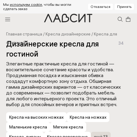
Мы
используем cookie
, чтобы вы могли
Отказаться
Принять
сделать заказ
Главная страница
/
Кресла дизайнерские
/
Кресла для
Дизайнерские кресла для
гостиной
34
гостиной
Элегантные практичные кресла для гостиной —
восхитительное сочетание красоты и удобства.
Продуманная посадка и изысканная обивка
создадут комфортную зону отдыха. Обширная
гамма дизайнерских вариантов — от классических
до современных — позволит подобрать мебель
для любого интерьерного проекта. Это отличный
выбор для спокойных вечеров и приятных встреч.
Кресла на высоких ножках
Кресла на ножках
Маленькие кресла
Мягкие кресла
Кресла-диваны
Кресла поворотные
ещё 13