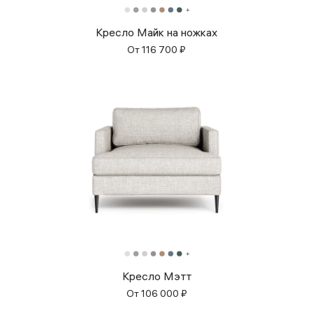
Кресло Майк на ножках
От
116 700
₽
Кресло Мэтт
От
106 000
₽