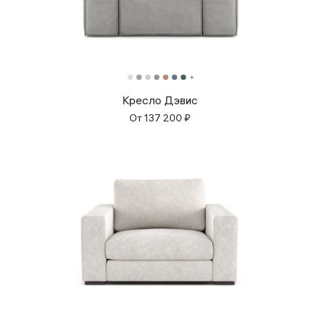
Кресло Дэвис
От
137 200
₽