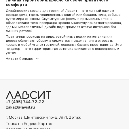
Личная территория: кресло как зона приватного
комфорта
Дизайнерские кресла для гостиной Лавсит — это личный оазис в
сердце дома, где вы уединяетесь с книгой или бокалом вина, забыв о
суете мира за окном. Скульптурные формы и премиальные ткани
обволакивают тело, превращая кресло в капсулу приватного релакса,
где минималистичный дизайн подчеркивает статус интерьера без
лишних деталей.
Практичная роскошь на лицо: устойчивые ножки из металла или
дерева облегчают уборку, а симметрия позволяет интегрировать
кресло в любой уголок гостиной, сохраняя баланс пространства. Это
не декор — это территория, где эстетика сливается с повседневным
уютом.
Анатомия релакса, эргономика для глубокого отдыха
Глубокое сиденье мягких кресел для отдыха в гостиной приглашает
погрузиться в расслабленную позу: угол наклона спинки идеально
распределяет вес, подлокотники поддерживают руки, словно нежные
объятия, даря часы безмятежности без напряжения в плечах.
Это не офисная собранность с жесткими линиями — здесь анатомия
работает на тотальный отдых: наполнители из пенополиуретана
высокой плотности адаптируются к контурам тела, пружинные блоки
амортизируют движения, а правильная геометрия спинки следует
изгибу позвоночника.
+7 (495) 744-72-22
Практичность в деталях: обивка устойчива к выцветанию и пятнам,
zakaz@lavsit.ru
фурнитура без скрипов служит десятилетиями.
Сценарии расстановки в гостиной
г. Москва, Шмитовский пр-д, 39к1, 2 этаж
Одиночное оригинальное кресло в гостиной становится уголком для
Точка на Яндекс Картах
чтения, задавая акцент минималистичному интерьеру — дополните
эстетичным торшером и ковром для уюта.