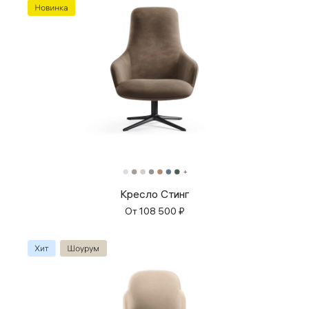
Кресло Стинг
От
108 500
₽