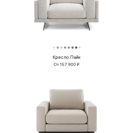
Кресло Пайк
От
157 900
₽