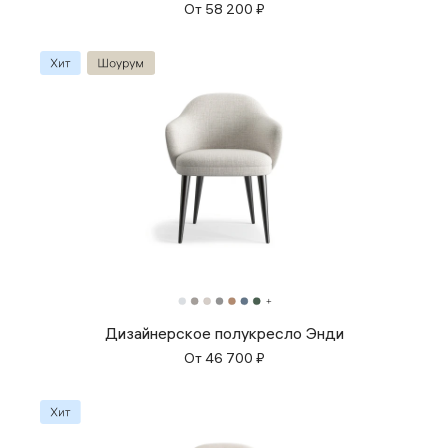
От
58 200
₽
Дизайнерское полукресло Энди
От
46 700
₽