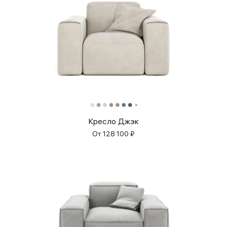
Кресло Джэк
От
128 100
₽