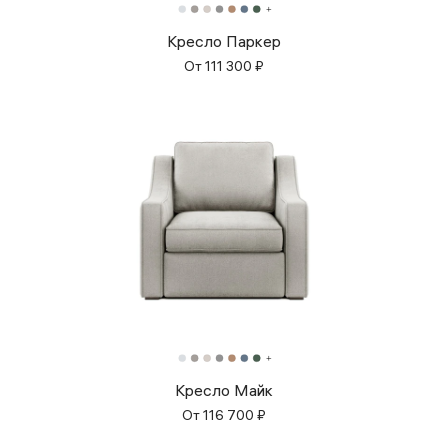
Кресло Паркер
От
111 300
₽
Кресло Майк
От
116 700
₽