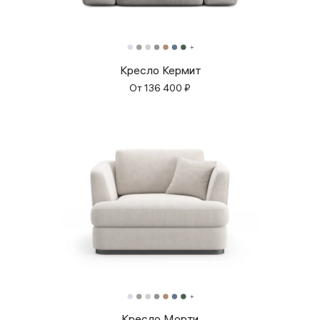
Кресло Кермит
От
136 400
₽
Кресло Морти