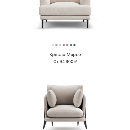
Кресло Марло
От
94 900
₽