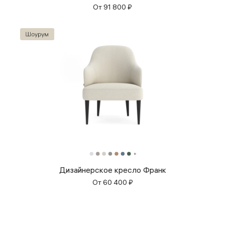
От
91 800
₽
Дизайнерское кресло Франк
От
60 400
₽