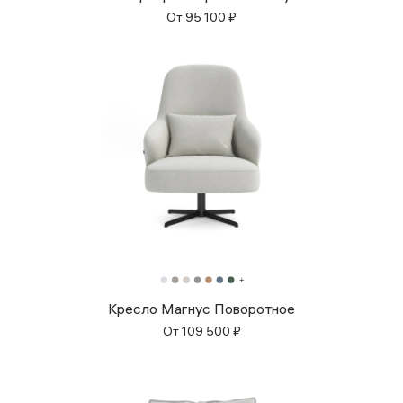
От
95 100
₽
Кресло Магнус Поворотное
От
109 500
₽